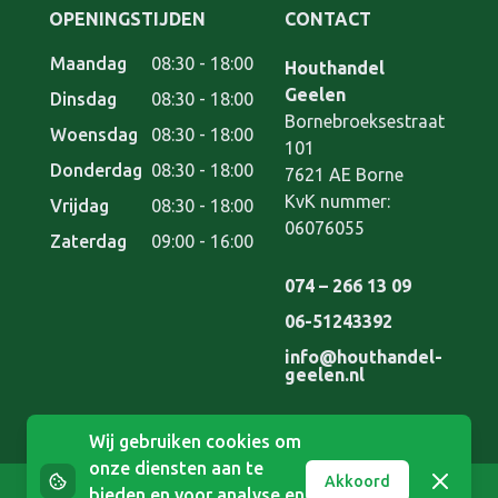
OPENINGSTIJDEN
CONTACT
Maandag
08:30 - 18:00
Houthandel Geelen
Houthandel
Geelen
Dinsdag
08:30 - 18:00
Bornebroeksestraat
Woensdag
08:30 - 18:00
101
Donderdag
08:30 - 18:00
7621 AE
Borne
KvK nummer:
Vrijdag
08:30 - 18:00
06076055
Zaterdag
09:00 - 16:00
074 – 266 13 09
06-51243392
info@houthandel-
geelen.nl
Wij gebruiken cookies om
onze diensten aan te
Afwijzen
Akkoord
bieden en voor analyse en