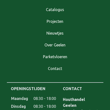
Catalogus
Projecten
Nieuwtjes
Over Geelen
Parketvloeren
Contact
OPENINGSTIJDEN
CONTACT
Maandag
08:30 - 18:00
Houthandel Geelen
Houthandel
Geelen
Dinsdag
08:30 - 18:00