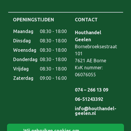
OPENINGSTIJDEN
CONTACT
Maandag
08:30 - 18:00
Houthandel Geelen
Houthandel
Geelen
Dinsdag
08:30 - 18:00
Bornebroeksestraat
Woensdag
08:30 - 18:00
101
Donderdag
08:30 - 18:00
7621 AE
Borne
KvK nummer:
Vrijdag
08:30 - 18:00
06076055
Zaterdag
09:00 - 16:00
074 – 266 13 09
06-51243392
info@houthandel-
geelen.nl
Wij gebruiken cookies om