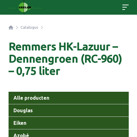
Home
Catalogus
Remmers HK-Lazuur –
Dennengroen (RC-960)
– 0,75 liter
Categorieën
Alle producten
Douglas
Eiken
Azobé